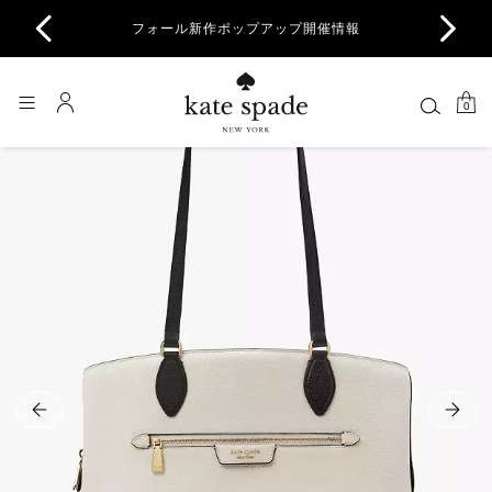
商品除
フォール新作ポップアップ開催情報
一部
0