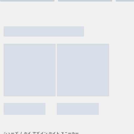
シューズ
/
ケイ アズ イン ケイト スニーカー