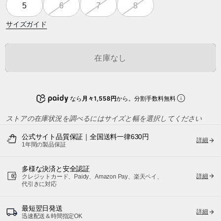
5
6
7
8
サイズガイド
在庫なし
なら
月々1,558円
から。分割手数料無料
ストアの在庫状況を調べるにはサイズと幅を選択してください
公式サイト品質保証｜全国送料一律630円
詳細
1年間の製品保証
多様な決済と安全認証
詳細
クレジットカード、Paidy、Amazon Pay、楽天ペイ、
代引きに対応
最短翌日発送
詳細
迅速配送＆時間指定OK