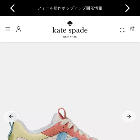
商品除
フォール新作ポップアップ開催情報
一部
0