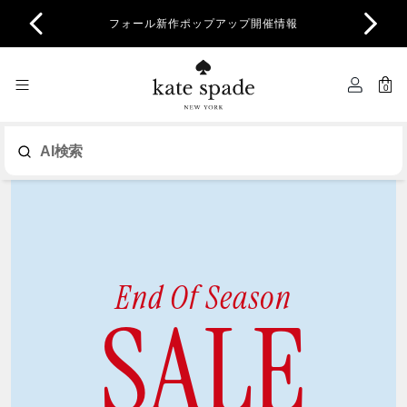
商品除
フォール新作ポップアップ開催情報
一部
0
AI検索
End Of Season
SALE