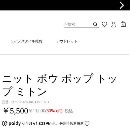
0
ライフスタイル雑貨
アウトレット
ニット ボウ ポップ トッ
プ ミトン
品番
:
KS532826 001ONE ND
￥5,500
￥11,000
(50% off)
税込
なら
月々1,833円
から。分割手数料無料